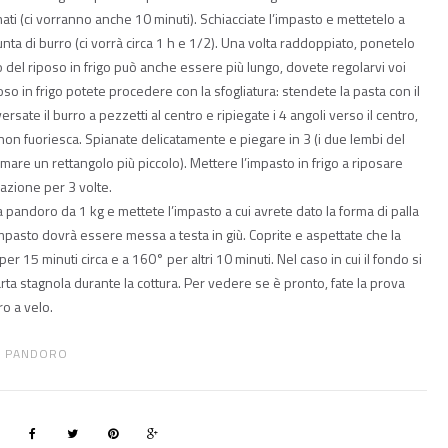
ti (ci vorranno anche 10 minuti). Schiacciate l’impasto e mettetelo a
 unta di burro (ci vorrà circa 1 h e 1/2). Una volta raddoppiato, ponetelo
o del riposo in frigo può anche essere più lungo, dovete regolarvi voi
poso in frigo potete procedere con la sfogliatura: stendete la pasta con il
rsate il burro a pezzetti al centro e ripiegate i 4 angoli verso il centro,
non fuoriesca. Spianate delicatamente e piegare in 3 (i due lembi del
mare un rettangolo più piccolo). Mettere l’impasto in frigo a riposare
razione per 3 volte.
andoro da 1 kg e mettete l’impasto a cui avrete dato la forma di palla
l’impasto dovrà essere messa a testa in giù. Coprite e aspettate che la
r 15 minuti circa e a 160° per altri 10 minuti. Nel caso in cui il fondo si
arta stagnola durante la cottura. Per vedere se è pronto, fate la prova
ro a velo.
PANDORO