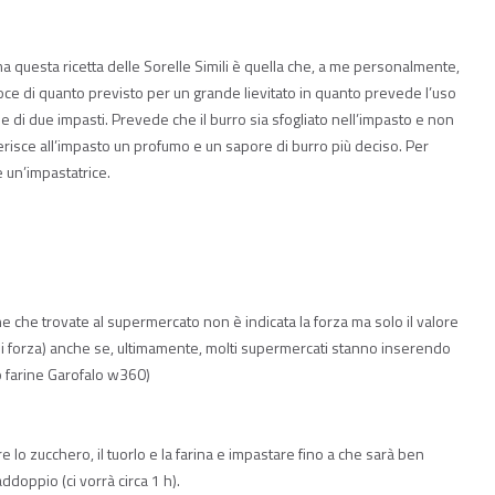
ma questa ricetta delle Sorelle Simili è quella che, a me personalmente,
oce di quanto previsto per un grande lievitato in quanto prevede l’uso
no e di due impasti. Prevede che il burro sia sfogliato nell’impasto e non
isce all’impasto un profumo e un sapore di burro più deciso. Per
 un’impastatrice.
ine che trovate al supermercato non è indicata la forza ma solo il valore
 è di forza) anche se, ultimamente, molti supermercati stanno inserendo
io farine Garofalo w360)
nire lo zucchero, il tuorlo e la farina e impastare fino a che sarà ben
addoppio (ci vorrà circa 1 h).