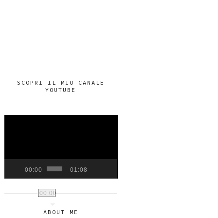
SCOPRI IL MIO CANALE
YOUTUBE
VIDEO
PLAYER
00:00
01:08
00:00
ABOUT ME