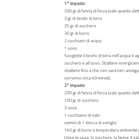
1° impasto
200 gr di farina di forza (vale quanto detto
3 gr di lievito di birra
25 gr di zucchero
30 gr di burro
2 cucchiaini di acqua
1 uovo
Sciogliete il lievito di birra nell’acqua e 
zucchero e all’uovo. Sbattere energicam
sbattere fino a che non sarà ben amalgama
vorranno circa 40 minuti).
2° impasto
200 gr di farina di forza (vale quanto detto
100 gr di zucchero
2 uova
1 cucchiaino di sale
semini di 1 stecca di vaniglia
140 gr di burro a temperatura ambiente p
Unire le uova, lo zucchero, la farina, il s