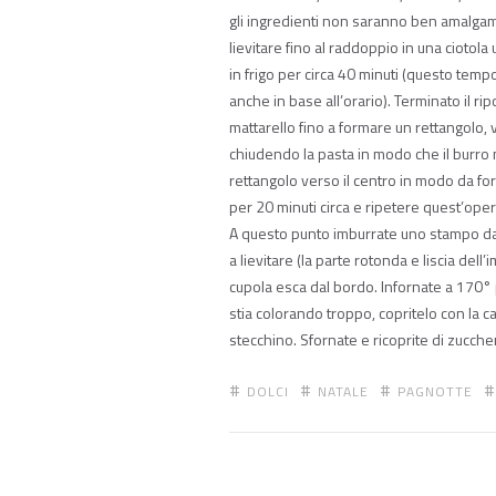
gli ingredienti non saranno ben amalgama
lievitare fino al raddoppio in una ciotola
in frigo per circa 40 minuti (questo temp
anche in base all’orario). Terminato il ri
mattarello fino a formare un rettangolo, ve
chiudendo la pasta in modo che il burro 
rettangolo verso il centro in modo da for
per 20 minuti circa e ripetere quest’ope
A questo punto imburrate uno stampo da p
a lievitare (la parte rotonda e liscia del
cupola esca dal bordo. Infornate a 170° pe
stia colorando troppo, copritelo con la c
stecchino. Sfornate e ricoprite di zucche
DOLCI
NATALE
PAGNOTTE