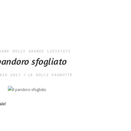
VARE
DOLCI
GRANDI LIEVITATI
pandoro sfogliato
AIO 2017
LE DOLCI PAGNOTTE
ale!