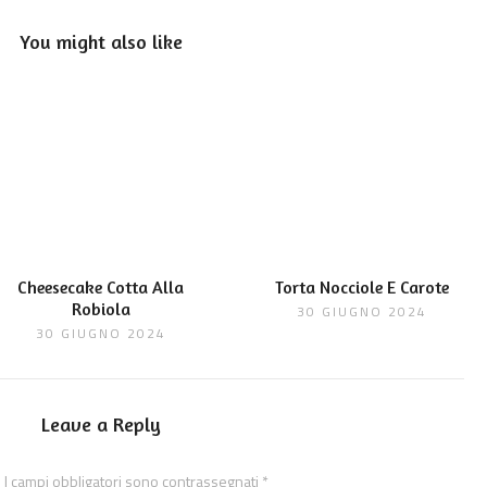
You might also like
Cheesecake Cotta Alla
Torta Nocciole E Carote
Robiola
30 GIUGNO 2024
30 GIUGNO 2024
Leave a Reply
.
I campi obbligatori sono contrassegnati
*