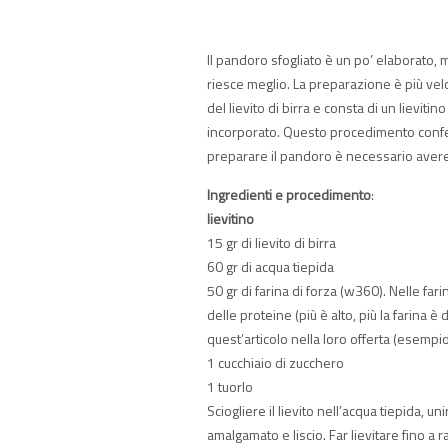
Il pandoro sfogliato è un po’ elaborato, 
riesce meglio. La preparazione è più vel
del lievito di birra e consta di un lieviti
incorporato. Questo procedimento confer
preparare il pandoro è necessario avere
Ingredienti e procedimento
:
lievitino
15 gr di lievito di birra
60 gr di acqua tiepida
50 gr di farina di forza (w360). Nelle far
delle proteine (più è alto, più la farina
quest’articolo nella loro offerta (esemp
1 cucchiaio di zucchero
1 tuorlo
Sciogliere il lievito nell’acqua tiepida, u
amalgamato e liscio. Far lievitare fino a r