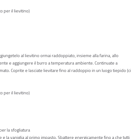
 per il lievitino)
aggiungetelo al lievitino ormai raddoppiato, insieme alla farina, allo
ente e aggiungere il burro a temperatura ambiente. Continuate a
to. Coprite e lasciate lievitare fino al raddoppio in un luogo tiepido (ci
 per il lievitino)
er la sfogliatura
ale e la vaniglia al primo impasto. Sbattere energicamente fino a che tutti