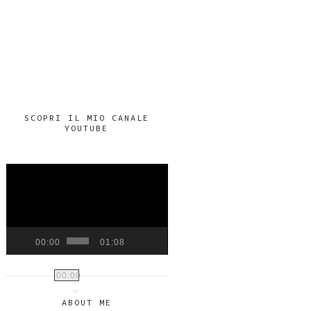
SCOPRI IL MIO CANALE
YOUTUBE
VIDEO
PLAYER
00:00
01:08
00:00
ABOUT ME