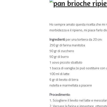
Ho sempre amato questa ricetta che mi r
morbidezza e il ripieno, mi piace farlo
Ingredienti
per una tortiera da 20 cm:
250 gr di farina manitoba
50 gr di zucchero
50 gr di burro
1 uovo piccolo sbattuto
1 bacca di vaniglia (si può sostituire con
100 ml di latte
6 gr di lievito di birra
nutella e marmellata a piacere
Procedimento
:
1. Sciogliere il lievito nel latte e mescola
2. Versare la farina e impastare, otterre