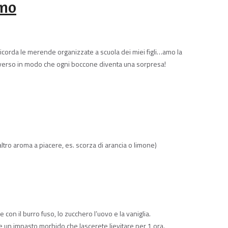
icorda le merende organizzate a scuola dei miei figli…amo la
 diverso in modo che ogni boccone diventa una sorpresa!
 altro aroma a piacere, es. scorza di arancia o limone)
re con il burro fuso, lo zucchero l’uovo e la vaniglia.
te un impasto morbido che lascerete lievitare per 1 ora.