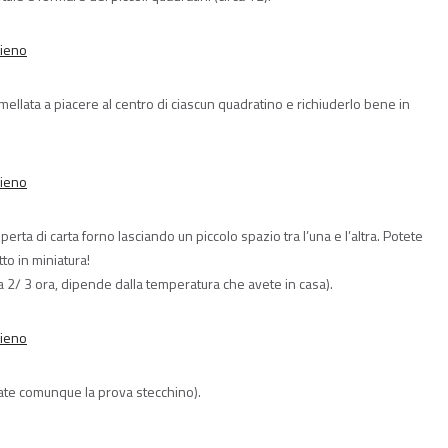
mellata a piacere al centro di ciascun quadratino e richiuderlo bene in
operta di carta forno lasciando un piccolo spazio tra l’una e l’altra. Potete
to in miniatura!
rca 2/ 3 ora, dipende dalla temperatura che avete in casa).
(fate comunque la prova stecchino).