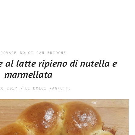
PROVARE
DOLCI
PAN BRIOCHE
e al latte ripieno di nutella e
marmellata
ZO 2017
LE DOLCI PAGNOTTE