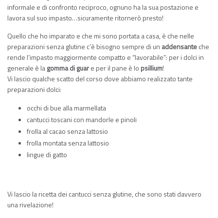
informale e di confronto reciproco, ognuno ha la sua postazione e
lavora sul suo impasto…sicuramente ritornerò presto!
Quello che ho imparato e che mi sono portata a casa, è che nelle
preparazioni senza glutine c’è bisogno sempre di un
addensante
che
rende l’impasto maggiormente compatto e “lavorabile”: per i dolci in
generale è la
gomma di guar
e per il pane è lo
psillium
!
Vi lascio qualche scatto del corso dove abbiamo realizzato tante
preparazioni dolci:
occhi di bue alla marmellata
cantucci toscani con mandorle e pinoli
frolla al cacao senza lattosio
frolla montata senza lattosio
lingue di gatto
Vi lascio la ricetta dei cantucci senza glutine, che sono stati davvero
una rivelazione!