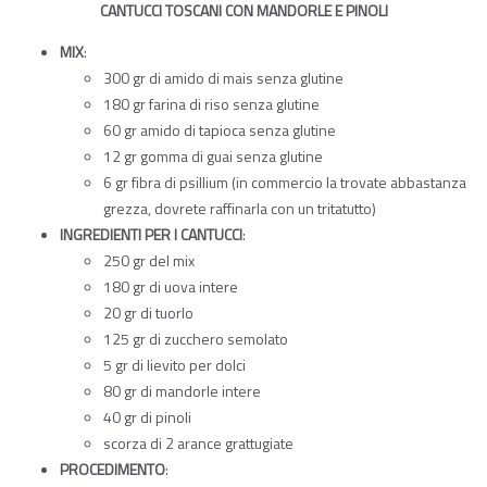
CANTUCCI TOSCANI CON MANDORLE E PINOLI
MIX
:
300 gr di amido di mais senza glutine
180 gr farina di riso senza glutine
60 gr amido di tapioca senza glutine
12 gr gomma di guai senza glutine
6 gr fibra di psillium (in commercio la trovate abbastanza
grezza, dovrete raffinarla con un tritatutto)
INGREDIENTI PER I CANTUCCI
:
250 gr del mix
180 gr di uova intere
20 gr di tuorlo
125 gr di zucchero semolato
5 gr di lievito per dolci
80 gr di mandorle intere
40 gr di pinoli
scorza di 2 arance grattugiate
PROCEDIMENTO
: