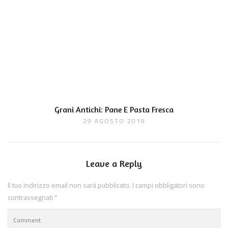
Grani Antichi: Pane E Pasta Fresca
29 AGOSTO 2019
Leave a Reply
Il tuo indirizzo email non sarà pubblicato.
I campi obbligatori sono
contrassegnati
*