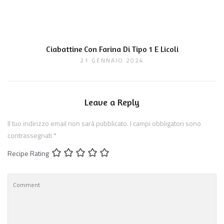
Ciabattine Con Farina Di Tipo 1 E Licoli
21 GENNAIO 2024
Leave a Reply
Il tuo indirizzo email non sarà pubblicato.
I campi obbligatori sono
contrassegnati
*
Recipe Rating