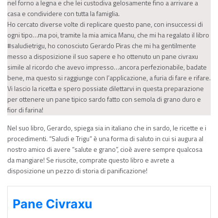
nel forno a legna e che lei custodiva gelosamente fino a arrivare a
casa e condividere con tutta la famiglia.
Ho cercato diverse volte di replicare questo pane, con insuccessi di
ogni tipo…ma poi, tramite la mia amica Manu, che mi ha regalato il libro
#saludietrigu, ho conosciuto Gerardo Piras che mi ha gentilmente
messo a disposizione il suo sapere e ho ottenuto un pane civraxu
simile al ricordo che avevo impresso…ancora perfezionabile, badate
bene, ma questo si raggiunge con l’applicazione, a furia di fare e rifare.
Vi lascio la ricetta e spero possiate dilettarvi in questa preparazione
per ottenere un pane tipico sardo fatto con semola di grano duro e
fior di farina!
Nel suo libro, Gerardo, spiega sia in italiano che in sardo, le ricette e i
procedimenti. “Saludi e Trigu” è una forma di saluto in cui si augura al
nostro amico di avere “salute e grano”, cioè avere sempre qualcosa
da mangiare! Se riuscite, comprate questo libro e avrete a
disposizione un pezzo di storia di panificazione!
Pane Civraxu