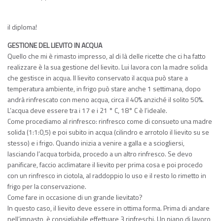
il diploma!
GESTIONE DEL LIEVITO IN ACQUA
Quello che mi è rimasto impresso, al di là delle ricette che ci ha fatto
realizzare è la sua gestione del lievito. Lui lavora con la madre solida
che gestisce in acqua. Il lievito conservato il acqua può stare a
temperatura ambiente, in frigo può stare anche 1 settimana, dopo
andrà rinfrescato con meno acqua, circa il 40% anziché il solito 50%.
L’acqua deve essere tra i 17 e i 21 ° C, 18° C è l’ideale.
Come procediamo al rinfresco: rinfresco come di consueto una madre
solida (1:1:0,5) e poi subito in acqua (cilindro e arrotolo il lievito su se
stesso) e i frigo. Quando inizia a venire a galla e a sciogliersi,
lasciando l’acqua torbida, procedo a un altro rinfresco. Se devo
panificare, faccio acclimatare il lievito per prima cosa e poi procedo
con un rinfresco in ciotola, al raddoppio lo uso e il resto lo rimetto in
frigo per la conservazione.
Come fare in occasione di un grande lievitato?
In questo caso, il lievito deve essere in ottima forma. Prima di andare
nell’impasto, è consigliabile effettuare 3 rinfreschi. Un piano di lavoro