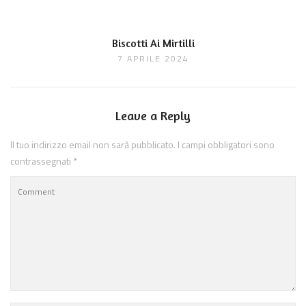
Biscotti Ai Mirtilli
7 APRILE 2024
Leave a Reply
Il tuo indirizzo email non sarà pubblicato.
I campi obbligatori sono
contrassegnati
*