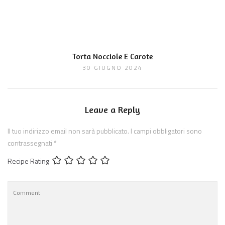
Torta Nocciole E Carote
30 GIUGNO 2024
Leave a Reply
Il tuo indirizzo email non sarà pubblicato.
I campi obbligatori sono
contrassegnati
*
Recipe Rating