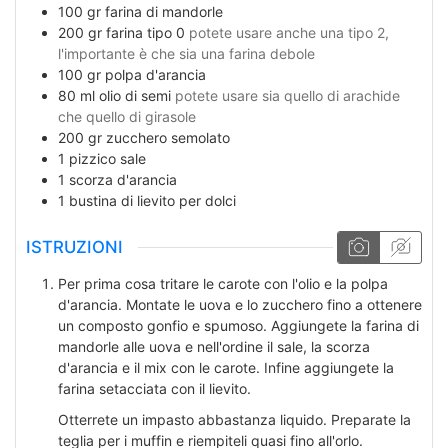
100
gr
farina di mandorle
200
gr
farina tipo 0
potete usare anche una tipo 2,
l'importante è che sia una farina debole
100
gr
polpa d'arancia
80
ml
olio di semi
potete usare sia quello di arachide
che quello di girasole
200
gr
zucchero semolato
1
pizzico
sale
1
scorza d'arancia
1
bustina di lievito per dolci
ISTRUZIONI
Per prima cosa tritare le carote con l'olio e la polpa
d'arancia. Montate le uova e lo zucchero fino a ottenere
un composto gonfio e spumoso. Aggiungete la farina di
mandorle alle uova e nell'ordine il sale, la scorza
d'arancia e il mix con le carote. Infine aggiungete la
farina setacciata con il lievito.
Otterrete un impasto abbastanza liquido. Preparate la
teglia per i muffin e riempiteli quasi fino all'orlo.