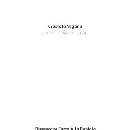
Crostata Vegana
22 SETTEMBRE 2024
Cheesecake Cotta Alla Robiola