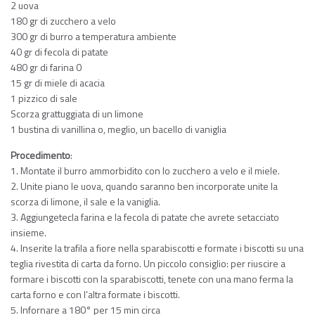
2 uova
180 gr di zucchero a velo
300 gr di burro a temperatura ambiente
40 gr di fecola di patate
480 gr di farina 0
15 gr di miele di acacia
1 pizzico di sale
Scorza grattuggiata di un limone
1 bustina di vanillina o, meglio, un bacello di vaniglia
Procedimento
:
1. Montate il burro ammorbidito con lo zucchero a velo e il miele.
2. Unite piano le uova, quando saranno ben incorporate unite la
scorza di limone, il sale e la vaniglia.
3. Aggiungetecla farina e la fecola di patate che avrete setacciato
insieme.
4. Inserite la trafila a fiore nella sparabiscotti e formate i biscotti su una
teglia rivestita di carta da forno. Un piccolo consiglio: per riuscire a
formare i biscotti con la sparabiscotti, tenete con una mano ferma la
carta forno e con l’altra formate i biscotti.
5. Infornare a 180° per 15 min circa