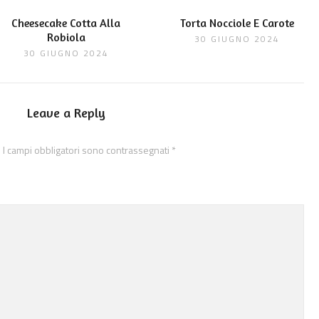
Cheesecake Cotta Alla
Torta Nocciole E Carote
Robiola
30 GIUGNO 2024
30 GIUGNO 2024
Leave a Reply
.
I campi obbligatori sono contrassegnati
*