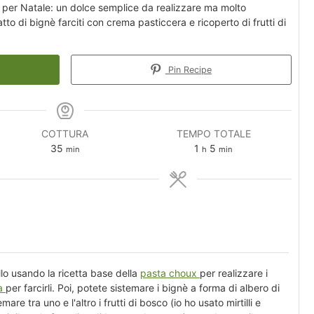
 per Natale: un dolce semplice da realizzare ma molto
tto di bignè farciti con crema pasticcera e ricoperto di frutti di
Pin Recipe
COTTURA
TEMPO TOTALE
minuti
ora
minuti
35
1
5
min
h
min
llo usando la ricetta base della
pasta choux
per realizzare i
ra
per farcirli.
Poi, potete sistemare i bignè a forma di albero di
mare tra uno e l'altro i frutti di bosco (io ho usato mirtilli e