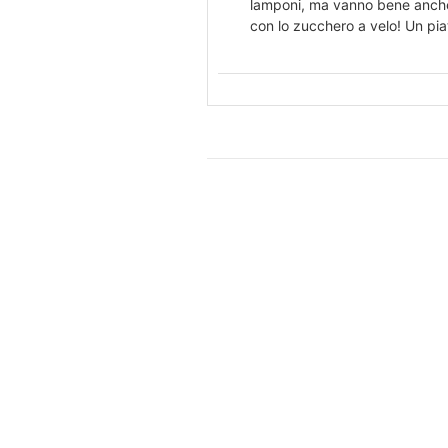
lamponi, ma vanno bene anche i 
con lo zucchero a velo!
Un piat