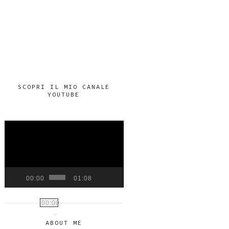
SCOPRI IL MIO CANALE
YOUTUBE
VIDEO
PLAYER
00:00
01:08
00:00
ABOUT ME