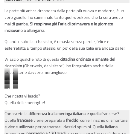
La parte più antica circondata dalla parte più nuova e moderna, è un
vero gioiello: ho camminato tanto quel weekend che la sera avevo
mal di gambe.
Si respirava già l’aria di primavera e le giornate
iniziavano a allungarsi.
Quando Isabella ci ha visto, è rimasta senza parole, felice e
esterrefatta al tempo stesso: un po’ della sua Italia era andata da lei!
Vi lascio qualche foto di questa
cittadina ordinata e amante del
cioccolato
(Oberweis, da visitare!): ho fotografato anche delle
cioccolaterie davvero meravigliose!
Europa
La
La
scorci
unita
primavera
il
cioccolateria
città
della
esplode
regno
Che ricetta vi lascio?
bassa
città
del
Quella delle meringhe!
bassa
cioccolato
Conoscete la
differenza tra la meringa italiana e quella
francese?
Quella
francese
viene preparata a
freddo
, corre il rischio di smontarsi
e viene utilizzata per preparare i classici spumini. Quella
italiana
prevede un
passaggio a 120 gradi
e ha una consistenza più densa e