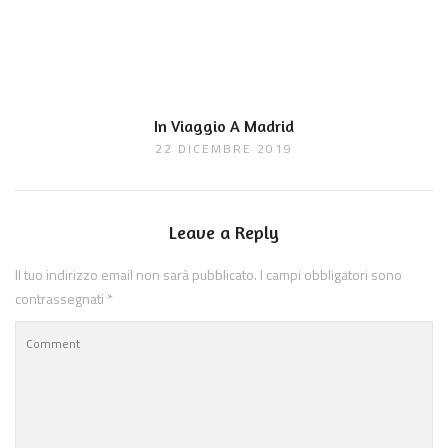
In Viaggio A Madrid
22 DICEMBRE 2019
Leave a Reply
Il tuo indirizzo email non sarà pubblicato.
I campi obbligatori sono
contrassegnati
*