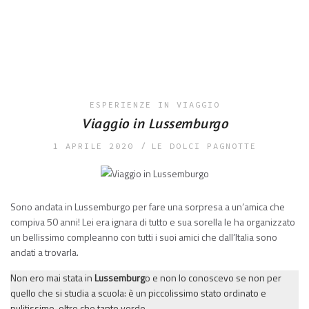
ESPERIENZE IN VIAGGIO
Viaggio in Lussemburgo
1 APRILE 2020
LE DOLCI PAGNOTTE
Sono andata in Lussemburgo per fare una sorpresa a un’amica che
compiva 50 anni! Lei era ignara di tutto e sua sorella le ha organizzato
un bellissimo compleanno con tutti i suoi amici che dall’Italia sono
andati a trovarla.
Non ero mai stata in
Lussemburg
o e non lo conoscevo se non per
quello che si studia a scuola: è un piccolissimo stato ordinato e
pulitissimo, oltre che tanto verde.