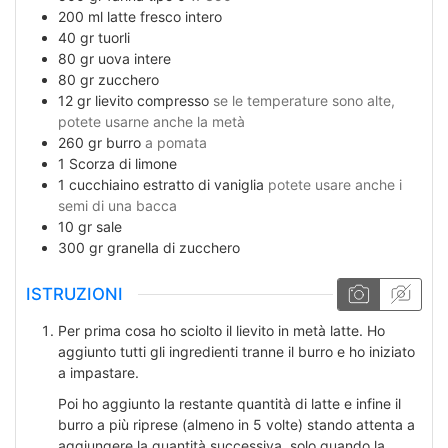
200
ml
latte fresco intero
40
gr
tuorli
80
gr
uova intere
80
gr
zucchero
12
gr
lievito compresso
se le temperature sono alte,
potete usarne anche la metà
260
gr
burro
a pomata
1
Scorza di limone
1
cucchiaino
estratto di vaniglia
potete usare anche i
semi di una bacca
10
gr
sale
300
gr
granella di zucchero
ISTRUZIONI
Per prima cosa ho sciolto il lievito in metà latte. Ho
aggiunto tutti gli ingredienti tranne il burro e ho iniziato
a impastare.
Poi ho aggiunto la restante quantità di latte e infine il
burro a più riprese (almeno in 5 volte) stando attenta a
aggiungere la quantità successiva, solo quando la