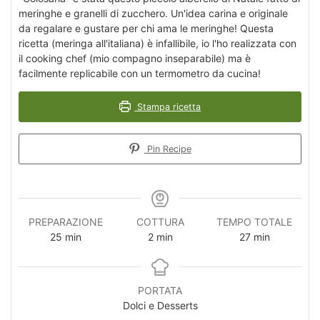
meringhe e granelli di zucchero. Un'idea carina e originale
da regalare e gustare per chi ama le meringhe! Questa
ricetta (meringa all'italiana) è infallibile, io l'ho realizzata con
il cooking chef (mio compagno inseparabile) ma è
facilmente replicabile con un termometro da cucina!
Stampa ricetta
Pin Recipe
PREPARAZIONE
COTTURA
TEMPO TOTALE
minuti
minuti
minuti
25
min
2
min
27
min
PORTATA
Dolci e Desserts