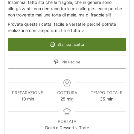
Insomma, fatto sta che le fragole, che in genere sono
allergizzanti, non rientrano tra le mie allergie...ecco perché
non troverete mai una torta di mele, ma di fragole si!!
Provate questa ricetta, facile e versatile perché potrete
realizzarla con lamponi, mirtilli e tutta la
Stampa ricetta
Pin Recipe
PREPARAZIONE
COTTURA
TEMPO TOTALE
minuti
minuti
minuti
10
min
25
min
35
min
PORTATA
Dolci e Desserts, Torte