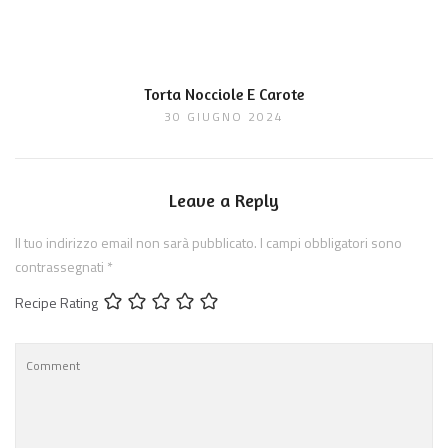
Torta Nocciole E Carote
30 GIUGNO 2024
Leave a Reply
Il tuo indirizzo email non sarà pubblicato.
I campi obbligatori sono
contrassegnati
*
Recipe Rating