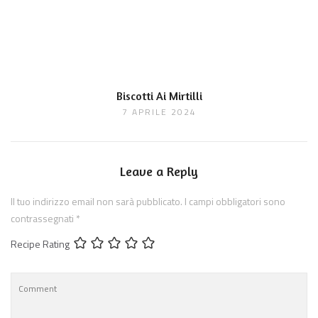
Biscotti Ai Mirtilli
7 APRILE 2024
Leave a Reply
Il tuo indirizzo email non sarà pubblicato.
I campi obbligatori sono
contrassegnati
*
Recipe Rating