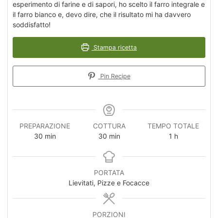
esperimento di farine e di sapori, ho scelto il farro integrale e
il farro bianco e, devo dire, che il risultato mi ha davvero
soddisfatto!
Stampa ricetta
Pin Recipe
PREPARAZIONE
COTTURA
TEMPO TOTALE
minuti
minuti
ora
30
min
30
min
1
h
PORTATA
Lievitati, Pizze e Focacce
PORZIONI