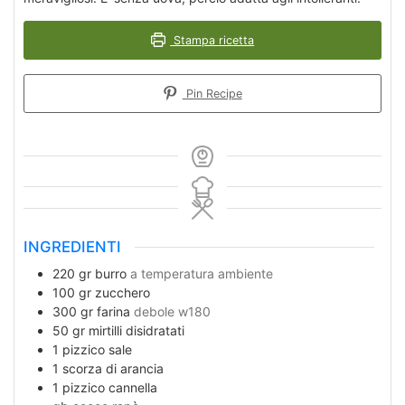
Stampa ricetta
Pin Recipe
INGREDIENTI
220
gr
burro
a temperatura ambiente
100
gr
zucchero
300
gr
farina
debole w180
50
gr
mirtilli disidratati
1
pizzico
sale
1
scorza di arancia
1
pizzico
cannella