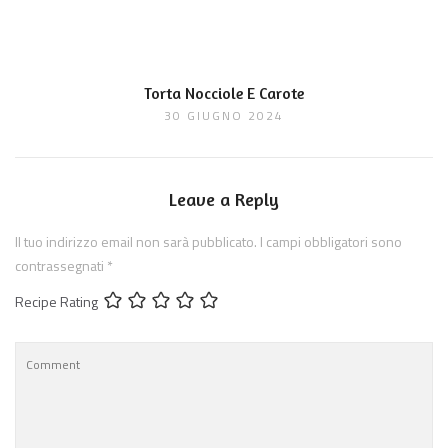
Torta Nocciole E Carote
30 GIUGNO 2024
Leave a Reply
Il tuo indirizzo email non sarà pubblicato.
I campi obbligatori sono
contrassegnati
*
Recipe Rating