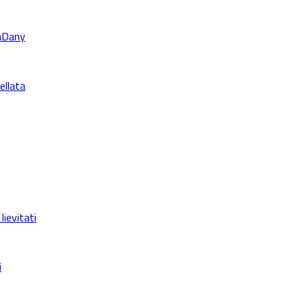
LaDany
ellata
lievitati
i