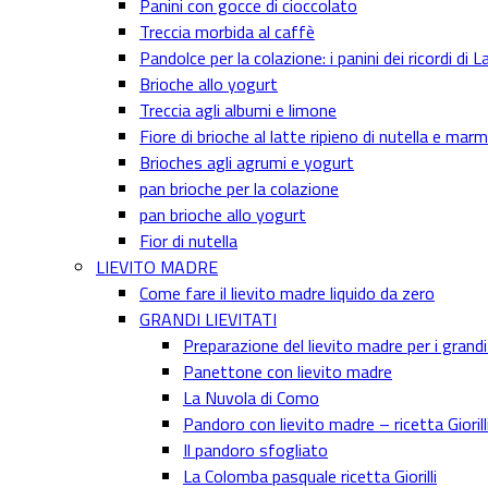
Panini con gocce di cioccolato
Treccia morbida al caffè
Pandolce per la colazione: i panini dei ricordi di 
Brioche allo yogurt
Treccia agli albumi e limone
Fiore di brioche al latte ripieno di nutella e marm
Brioches agli agrumi e yogurt
pan brioche per la colazione
pan brioche allo yogurt
Fior di nutella
LIEVITO MADRE
Come fare il lievito madre liquido da zero
GRANDI LIEVITATI
Preparazione del lievito madre per i grandi 
Panettone con lievito madre
La Nuvola di Como
Pandoro con lievito madre – ricetta Giorill
Il pandoro sfogliato
La Colomba pasquale ricetta Giorilli