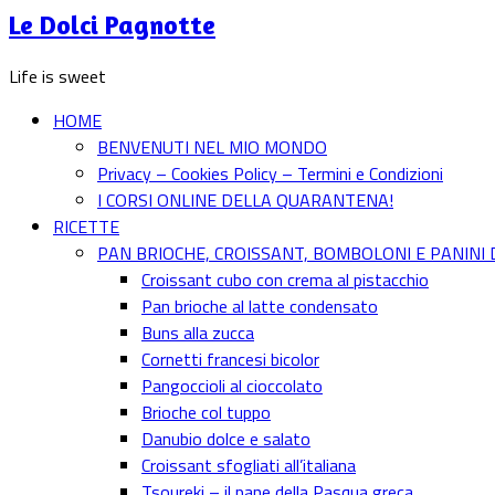
Le Dolci Pagnotte
content
Life is sweet
HOME
BENVENUTI NEL MIO MONDO
Privacy – Cookies Policy – Termini e Condizioni
I CORSI ONLINE DELLA QUARANTENA!
RICETTE
PAN BRIOCHE, CROISSANT, BOMBOLONI E PANINI 
Croissant cubo con crema al pistacchio
Pan brioche al latte condensato
Buns alla zucca
Cornetti francesi bicolor
Pangoccioli al cioccolato
Brioche col tuppo
Danubio dolce e salato
Croissant sfogliati all’italiana
Tsoureki – il pane della Pasqua greca