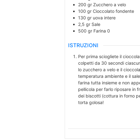
200
gr
Zucchero a velo
100
gr
Cioccolato fondente
130
gr
uova intere
2,5
gr
Sale
500
gr
Farina 0
ISTRUZIONI
Per prima sciogliete il ciocco
colpetti da 30 secondi ciascun
lo zucchero a velo e il cioccola
temperatura ambiente e il sale
farina tutta insieme e non ap
pellicola per farlo riposare in
dei biscotti (cottura in forno 
torta golosa!