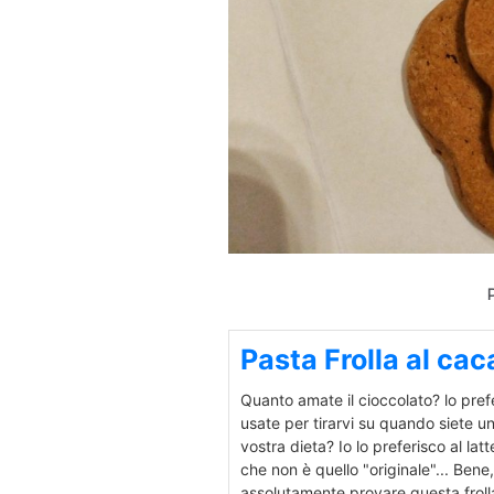
P
Pasta Frolla al ca
Quanto amate il cioccolato? lo prefe
usate per tirarvi su quando siete un
vostra dieta? Io lo preferisco al l
che non è quello "originale"... Bene
assolutamente provare questa frol