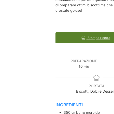
di preparare ottimi biscotti ma che
crostate golose!
Stampa ricetta
PREPARAZIONE
minuti
10
min
PORTATA
Biscotti, Dolci e Desser
INGREDIENTI
350
gr
burro morbido