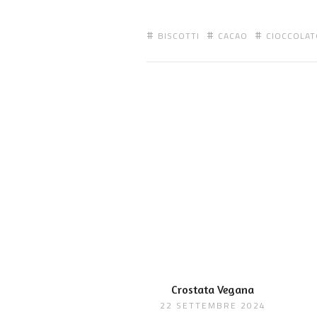
BISCOTTI
CACAO
CIOCCOLAT
Crostata Vegana
22 SETTEMBRE 2024