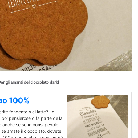
er gli amanti del cioccolato dark!
cao 100%
rite fondente o al latte? Lo
 po' pensierose o fa parte della
atte anche se sono consapevole
, se amate il cioccolato, dovete
la 100% cacao che vi consentirà