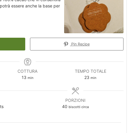
 potrà essere anche la base per
Pin Recipe
COTTURA
TEMPO TOTALE
minuti
minuti
13
23
min
min
PORZIONI
ts
40
biscotti circa