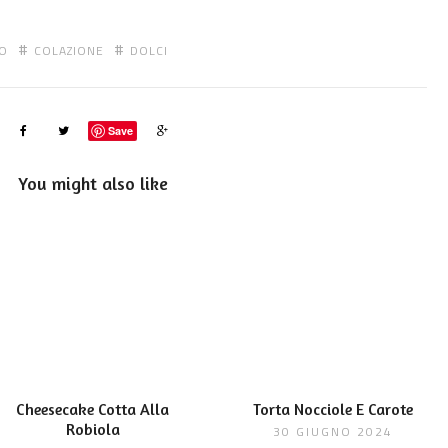
O
COLAZIONE
DOLCI
Save
You might also like
Cheesecake Cotta Alla
Torta Nocciole E Carote
Robiola
30 GIUGNO 2024