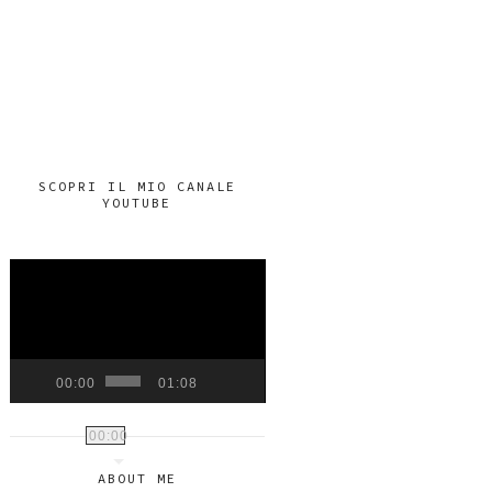
SCOPRI IL MIO CANALE
YOUTUBE
VIDEO
PLAYER
00:00
01:08
00:00
ABOUT ME