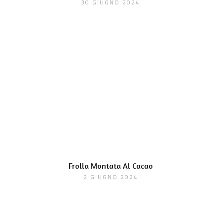
30 GIUGNO 2024
Frolla Montata Al Cacao
2 GIUGNO 2024