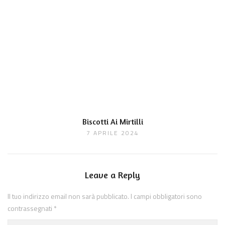
Biscotti Ai Mirtilli
7 APRILE 2024
Leave a Reply
Il tuo indirizzo email non sarà pubblicato.
I campi obbligatori sono
contrassegnati
*