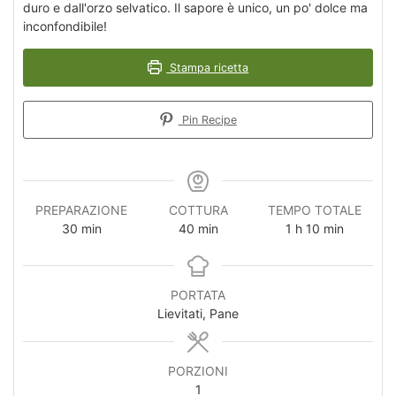
duro e dall'orzo selvatico. Il sapore è unico, un po' dolce ma
inconfondibile!
Stampa ricetta
Pin Recipe
PREPARAZIONE
COTTURA
TEMPO TOTALE
minuti
minuti
ora
minuti
30
min
40
min
1
h
10
min
PORTATA
Lievitati, Pane
PORZIONI
1