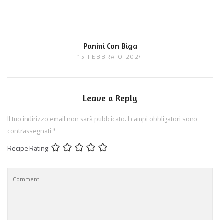
Panini Con Biga
15 FEBBRAIO 2024
Leave a Reply
Il tuo indirizzo email non sarà pubblicato.
I campi obbligatori sono
contrassegnati
*
Recipe Rating