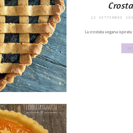
Crost
22 SETTEMBRE 20
La crostata vegana ispirata
RE