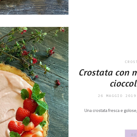
CROS
Crostata con m
ciocco
26 MAGGIO 2019
Una crostata fresca e golose,
RE