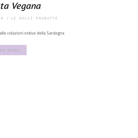
ata Vegana
24
LE DOLCI PAGNOTTE
 alle colazioni estive della Sardegna
AD MORE