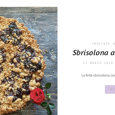
CROSTATE
Sbrisolona a
11 MARZO 2020
La finta sbrisolona c
RE