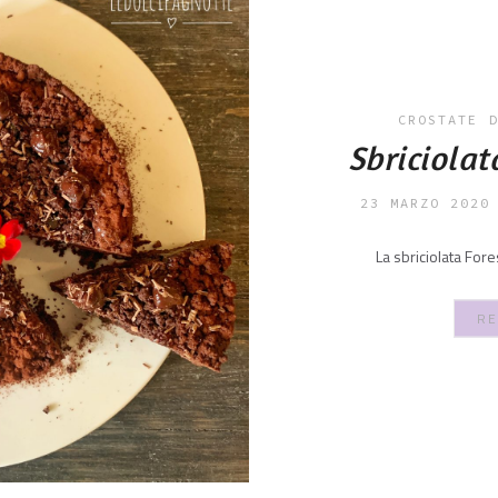
CROSTATE
Sbriciolat
23 MARZO 2020
La sbriciolata For
RE