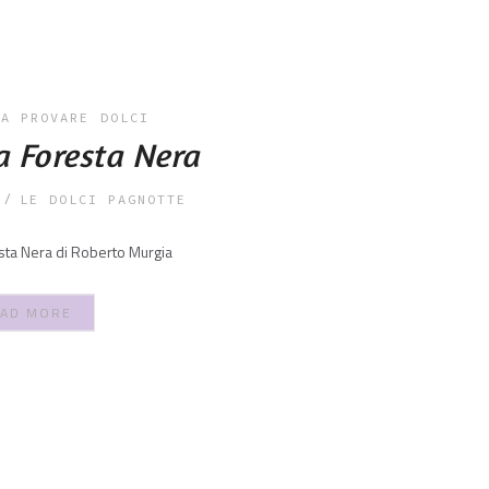
DA PROVARE
DOLCI
a Foresta Nera
LE DOLCI PAGNOTTE
esta Nera di Roberto Murgia
AD MORE