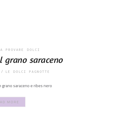
DA PROVARE
DOLCI
l grano saraceno
LE DOLCI PAGNOTTE
on grano saraceno e ribes nero
AD MORE