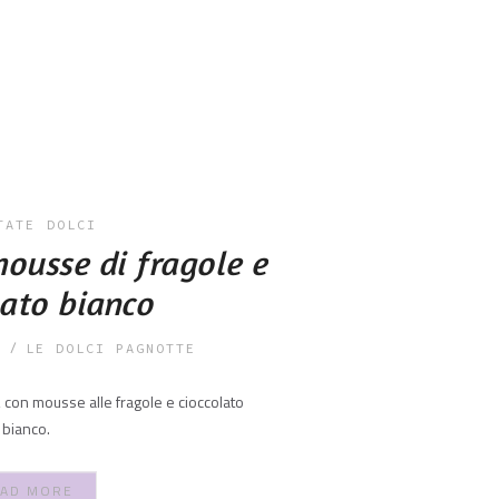
TATE
DOLCI
ousse di fragole e
lato bianco
LE DOLCI PAGNOTTE
 con mousse alle fragole e cioccolato
bianco.
AD MORE