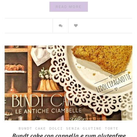
READ MORE
BUNDT CAKE
DOLCI
SENZA GLUTINE
TORTE
Bundt cake con cannella e rum glutenfree