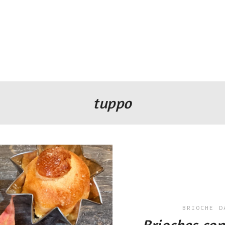
tuppo
BRIOCHE
D
Brioches con