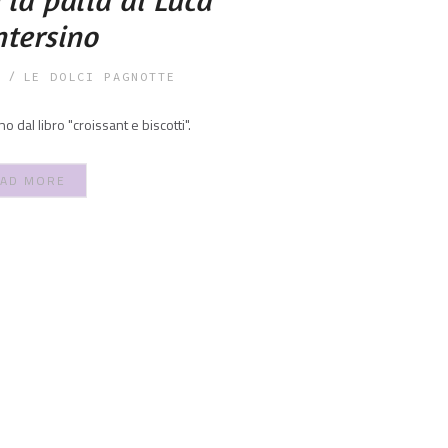
tersino
LE DOLCI PAGNOTTE
 dal libro "croissant e biscotti".
AD MORE