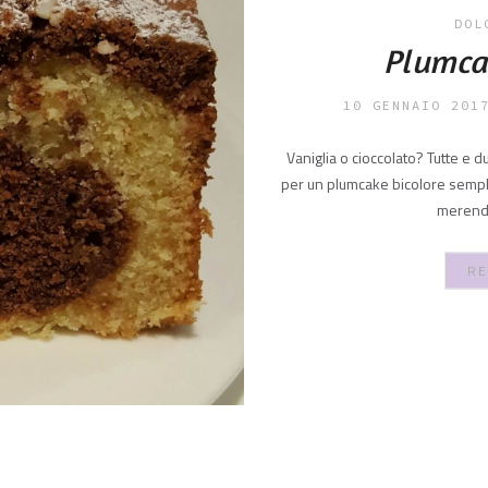
DOL
Plumca
10 GENNAIO 201
Vaniglia o cioccolato? Tutte e 
per un plumcake bicolore semplic
merenda 
RE