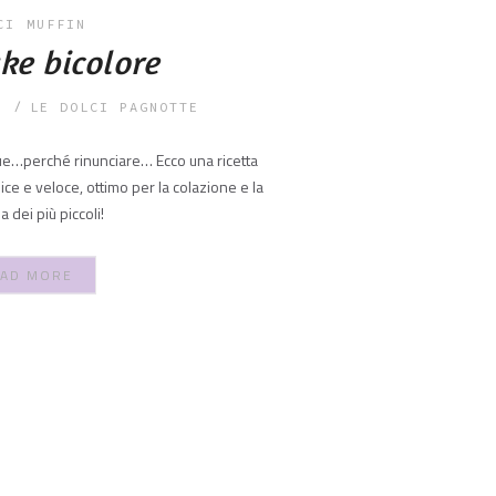
CI
MUFFIN
ke bicolore
7
LE DOLCI PAGNOTTE
due…perché rinunciare… Ecco una ricetta
e e veloce, ottimo per la colazione e la
dei più piccoli!
AD MORE