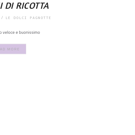
 DI RICOTTA
LE DOLCI PAGNOTTE
to veloce e buonissimo
AD MORE