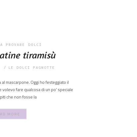
DA PROVARE
DOLCI
atine tiramisù
7
LE DOLCI PAGNOTTE
a al mascarpone. Oggi ho festeggiato il
e volevo fare qualcosa di un po’ speciale
spiti che non fosse la
AD MORE