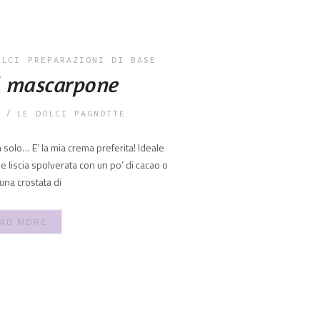
OLCI
PREPARAZIONI DI BASE
l mascarpone
LE DOLCI PAGNOTTE
 solo… E’ la mia crema preferita! Ideale
e liscia spolverata con un po’ di cacao o
una crostata di
AD MORE