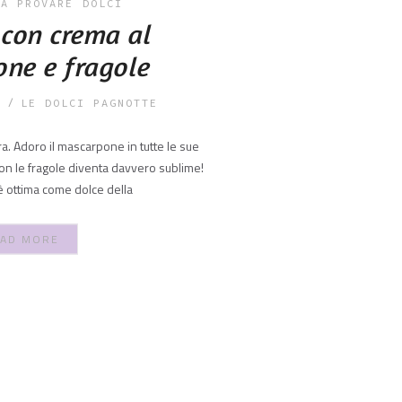
DA PROVARE
DOLCI
 con crema al
ne e fragole
LE DOLCI PAGNOTTE
ra. Adoro il mascarpone in tutte le sue
n le fragole diventa davvero sublime!
è ottima come dolce della
AD MORE