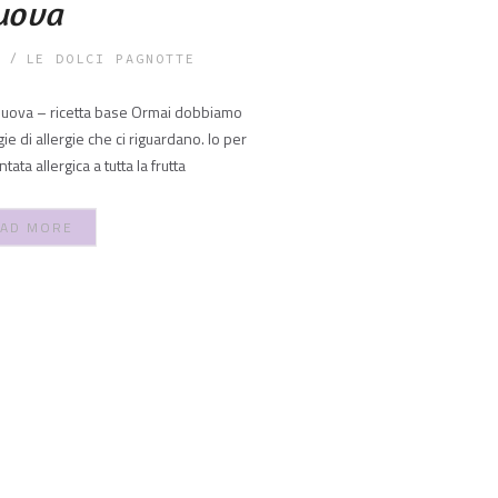
uova
LE DOLCI PAGNOTTE
uova – ricetta base Ormai dobbiamo
e di allergie che ci riguardano. Io per
ta allergica a tutta la frutta
AD MORE