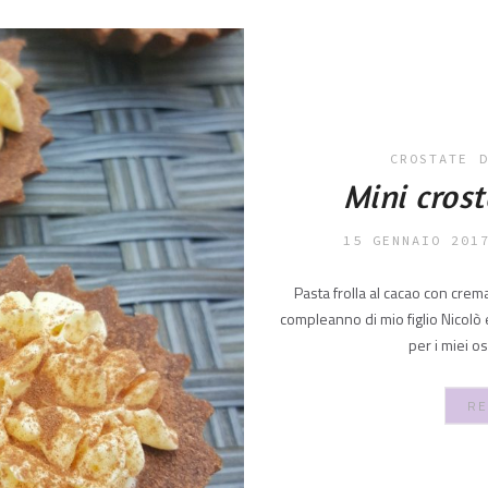
CROSTATE
Mini crost
15 GENNAIO 201
Pasta frolla al cacao con crem
compleanno di mio figlio Nicolò 
per i miei o
RE