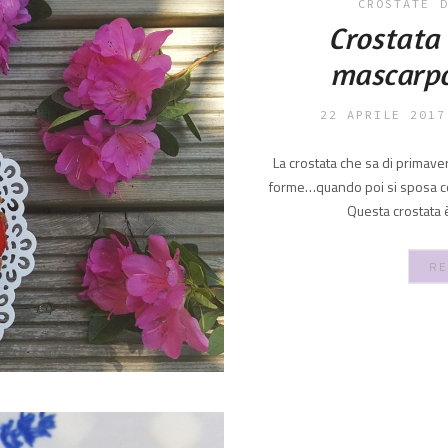
CROSTATE
Crostata
mascarpo
22 APRILE 2017
La crostata che sa di primave
forme…quando poi si sposa co
Questa crostata 
RE