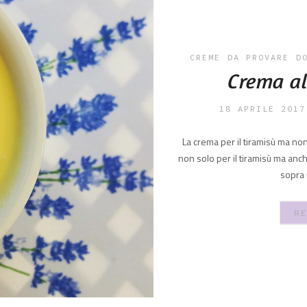
CREME
DA PROVARE
D
Crema a
18 APRILE 2017
La crema per il tiramisù ma non
non solo per il tiramisù ma anch
sopra 
RE